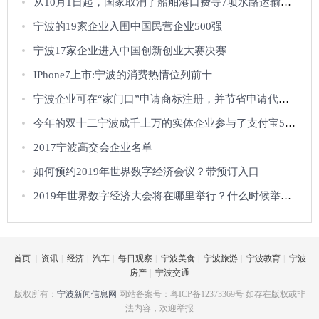
从10月1日起，国家取消了船舶港口费等7项水路运输相关企业收费
宁波的19家企业入围中国民营企业500强
宁波17家企业进入中国创新创业大赛决赛
IPhone7上市:宁波的消费热情位列前十
宁波企业可在“家门口”申请商标注册，并节省申请代理费
今年的双十二宁波成千上万的实体企业参与了支付宝50%的折扣
2017宁波高交会企业名单
如何预约2019年世界数字经济会议？带预订入口
2019年世界数字经济大会将在哪里举行？什么时候举行？
首页
|
资讯
|
经济
|
汽车
|
每日观察
|
宁波美食
|
宁波旅游
|
宁波教育
|
宁波
房产
|
宁波交通
版权所有：
宁波新闻信息网
网站备案号：粤ICP备12373369号 如存在版权或非
法内容，欢迎举报